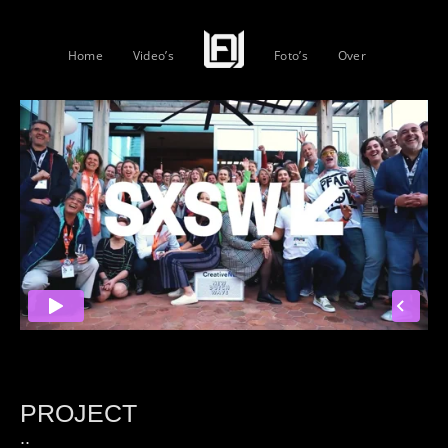
Home
Video’s
Foto’s
Over
PROJECT
::